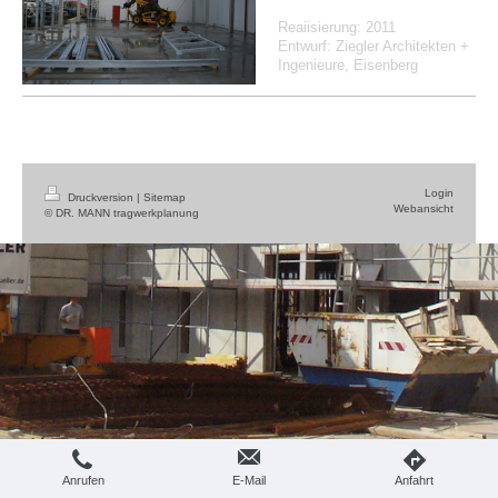
Reaiisierung: 2011
Entwurf: Ziegler Architekten +
Ingenieure, Eisenberg
Login
Druckversion
|
Sitemap
Webansicht
© DR. MANN tragwerkplanung
Anrufen
E-Mail
Anfahrt